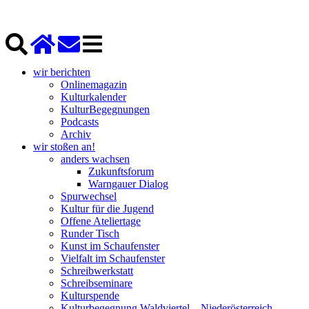
wir berichten
Onlinemagazin
Kulturkalender
KulturBegegnungen
Podcasts
Archiv
wir stoßen an!
anders wachsen
Zukunftsforum
Warngauer Dialog
Spurwechsel
Kultur für die Jugend
Offene Ateliertage
Runder Tisch
Kunst im Schaufenster
Vielfalt im Schaufenster
Schreibwerkstatt
Schreibseminare
Kulturspende
Kulturbegegnung Waldviertel – Niederösterreich