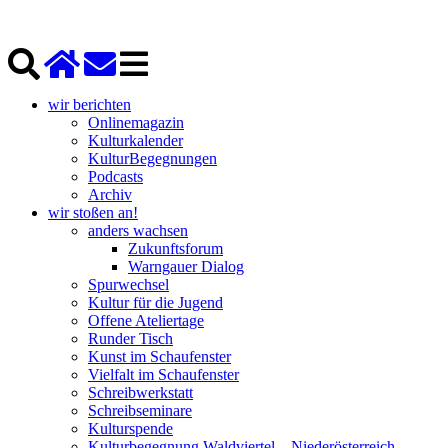
wir berichten
Onlinemagazin
Kulturkalender
KulturBegegnungen
Podcasts
Archiv
wir stoßen an!
anders wachsen
Zukunftsforum
Warngauer Dialog
Spurwechsel
Kultur für die Jugend
Offene Ateliertage
Runder Tisch
Kunst im Schaufenster
Vielfalt im Schaufenster
Schreibwerkstatt
Schreibseminare
Kulturspende
Kulturbegegnung Waldviertel – Niederösterreich