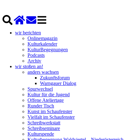
wir berichten
Onlinemagazin
Kulturkalender
KulturBegegnungen
Podcasts
Archiv
wir stoßen an!
anders wachsen
Zukunftsforum
Warngauer Dialog
Spurwechsel
Kultur für die Jugend
Offene Ateliertage
Runder Tisch
Kunst im Schaufenster
Vielfalt im Schaufenster
Schreibwerkstatt
Schreibseminare
Kulturspende
Kulturbegegnung Waldviertel – Niederösterreich