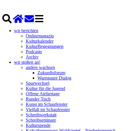
wir berichten
Onlinemagazin
Kulturkalender
KulturBegegnungen
Podcasts
Archiv
wir stoßen an!
anders wachsen
Zukunftsforum
Warngauer Dialog
Spurwechsel
Kultur für die Jugend
Offene Ateliertage
Runder Tisch
Kunst im Schaufenster
Vielfalt im Schaufenster
Schreibwerkstatt
Schreibseminare
Kulturspende
Kulturbegegnung Waldviertel – Niederösterreich