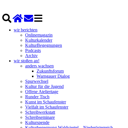
wir berichten
Onlinemagazin
Kulturkalender
KulturBegegnungen
Podcasts
Archiv
wir stoßen an!
anders wachsen
Zukunftsforum
Warngauer Dialog
Spurwechsel
Kultur für die Jugend
Offene Ateliertage
Runder Tisch
Kunst im Schaufenster
Vielfalt im Schaufenster
Schreibwerkstatt
Schreibseminare
Kulturspende
Kulturbegegnung Waldviertel – Niederösterreich