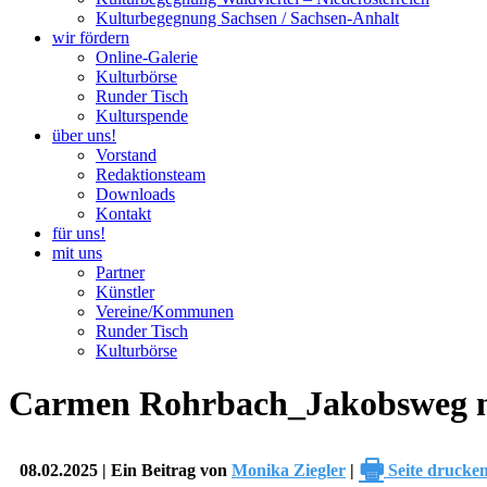
Kulturbegegnung Sachsen / Sachsen-Anhalt
wir fördern
Online-Galerie
Kulturbörse
Runder Tisch
Kulturspende
über uns!
Vorstand
Redaktionsteam
Downloads
Kontakt
für uns!
mit uns
Partner
Künstler
Vereine/Kommunen
Runder Tisch
Kulturbörse
Carmen Rohrbach_Jakobsweg 
🖶
08.02.2025 | Ein Beitrag von
Monika Ziegler
|
Seite drucke