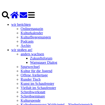
wir berichten
Onlinemagazin
Kulturkalender
KulturBegegnungen
Podcasts
Archiv
wir stoßen an!
anders wachsen
Zukunftsforum
Warngauer Dialog
Spurwechsel
Kultur für die Jugend
Offene Ateliertage
Runder Tisch
Kunst im Schaufenster
Vielfalt im Schaufenster
Schreibwerkstatt
Schreibseminare
Kulturspende
Kulturbegegnung Waldviertel – Niederösterreich