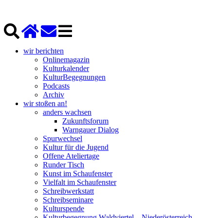
wir berichten
Onlinemagazin
Kulturkalender
KulturBegegnungen
Podcasts
Archiv
wir stoßen an!
anders wachsen
Zukunftsforum
Warngauer Dialog
Spurwechsel
Kultur für die Jugend
Offene Ateliertage
Runder Tisch
Kunst im Schaufenster
Vielfalt im Schaufenster
Schreibwerkstatt
Schreibseminare
Kulturspende
Kulturbegegnung Waldviertel – Niederösterreich