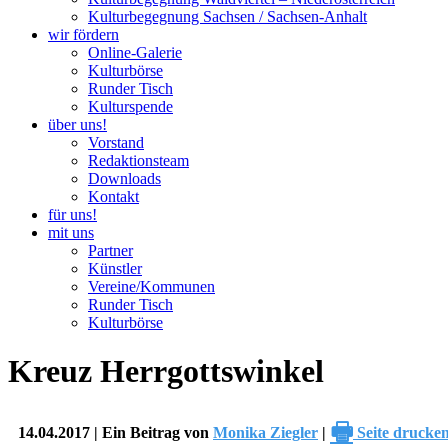
Kulturbegegnung Sachsen / Sachsen-Anhalt
wir fördern
Online-Galerie
Kulturbörse
Runder Tisch
Kulturspende
über uns!
Vorstand
Redaktionsteam
Downloads
Kontakt
für uns!
mit uns
Partner
Künstler
Vereine/Kommunen
Runder Tisch
Kulturbörse
Kreuz Herrgottswinkel
🖶
14.04.2017 | Ein Beitrag von
Monika Ziegler
|
Seite drucke