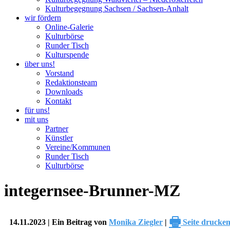
Kulturbegegnung Sachsen / Sachsen-Anhalt
wir fördern
Online-Galerie
Kulturbörse
Runder Tisch
Kulturspende
über uns!
Vorstand
Redaktionsteam
Downloads
Kontakt
für uns!
mit uns
Partner
Künstler
Vereine/Kommunen
Runder Tisch
Kulturbörse
integernsee-Brunner-MZ
🖶
14.11.2023 | Ein Beitrag von
Monika Ziegler
|
Seite drucke