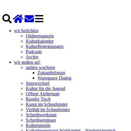
wir berichten
Onlinemagazin
Kulturkalender
KulturBegegnungen
Podcasts
Archiv
wir stoßen an!
anders wachsen
Zukunftsforum
Warngauer Dialog
Spurwechsel
Kultur für die Jugend
Offene Ateliertage
Runder Tisch
Kunst im Schaufenster
Vielfalt im Schaufenster
Schreibwerkstatt
Schreibseminare
Kulturspende
Kulturbegegnung Waldviertel – Niederösterreich