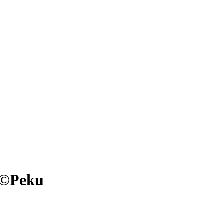
r©Peku
n