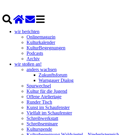
wir berichten
Onlinemagazin
Kulturkalender
KulturBegegnungen
Podcasts
Archiv
wir stoßen an!
anders wachsen
Zukunftsforum
Warngauer Dialog
Spurwechsel
Kultur für die Jugend
Offene Ateliertage
Runder Tisch
Kunst im Schaufenster
Vielfalt im Schaufenster
Schreibwerkstatt
Schreibseminare
Kulturspende
Kulturbegegnung Waldviertel – Niederösterreich