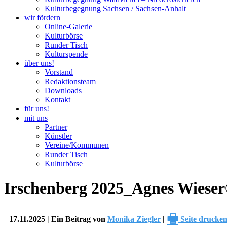
Kulturbegegnung Sachsen / Sachsen-Anhalt
wir fördern
Online-Galerie
Kulturbörse
Runder Tisch
Kulturspende
über uns!
Vorstand
Redaktionsteam
Downloads
Kontakt
für uns!
mit uns
Partner
Künstler
Vereine/Kommunen
Runder Tisch
Kulturbörse
Irschenberg 2025_Agnes Wiese
🖶
17.11.2025 | Ein Beitrag von
Monika Ziegler
|
Seite drucke