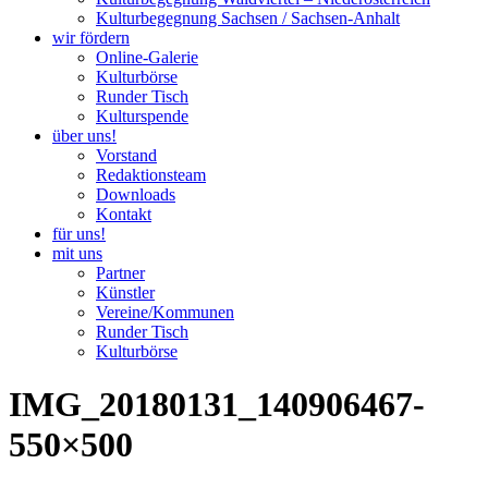
Kulturbegegnung Sachsen / Sachsen-Anhalt
wir fördern
Online-Galerie
Kulturbörse
Runder Tisch
Kulturspende
über uns!
Vorstand
Redaktionsteam
Downloads
Kontakt
für uns!
mit uns
Partner
Künstler
Vereine/Kommunen
Runder Tisch
Kulturbörse
IMG_20180131_140906467-
550×500