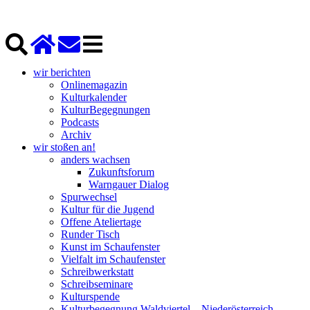
wir berichten
Onlinemagazin
Kulturkalender
KulturBegegnungen
Podcasts
Archiv
wir stoßen an!
anders wachsen
Zukunftsforum
Warngauer Dialog
Spurwechsel
Kultur für die Jugend
Offene Ateliertage
Runder Tisch
Kunst im Schaufenster
Vielfalt im Schaufenster
Schreibwerkstatt
Schreibseminare
Kulturspende
Kulturbegegnung Waldviertel – Niederösterreich