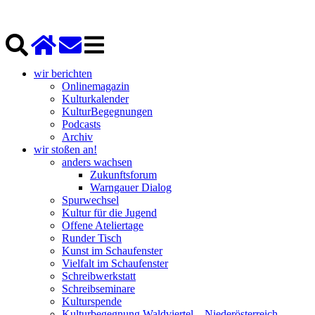
wir berichten
Onlinemagazin
Kulturkalender
KulturBegegnungen
Podcasts
Archiv
wir stoßen an!
anders wachsen
Zukunftsforum
Warngauer Dialog
Spurwechsel
Kultur für die Jugend
Offene Ateliertage
Runder Tisch
Kunst im Schaufenster
Vielfalt im Schaufenster
Schreibwerkstatt
Schreibseminare
Kulturspende
Kulturbegegnung Waldviertel – Niederösterreich