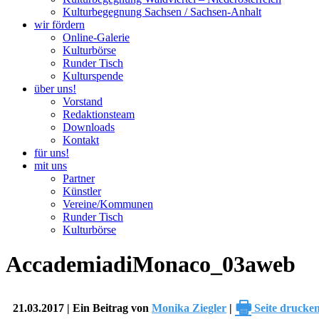
Kulturbegegnung Sachsen / Sachsen-Anhalt
wir fördern
Online-Galerie
Kulturbörse
Runder Tisch
Kulturspende
über uns!
Vorstand
Redaktionsteam
Downloads
Kontakt
für uns!
mit uns
Partner
Künstler
Vereine/Kommunen
Runder Tisch
Kulturbörse
AccademiadiMonaco_03aweb
🖶
21.03.2017 | Ein Beitrag von
Monika Ziegler
|
Seite drucke