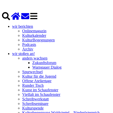
wir berichten
Onlinemagazin
Kulturkalender
KulturBegegnungen
Podcasts
Archiv
wir stoßen an!
anders wachsen
Zukunftsforum
Warngauer Dialog
Spurwechsel
Kultur für die Jugend
Offene Ateliertage
Runder Tisch
Kunst im Schaufenster
Vielfalt im Schaufenster
Schreibwerkstatt
Schreibseminare
Kulturspende
Kulturbegegnung Waldviertel – Niederösterreich