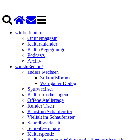
wir berichten
Onlinemagazin
Kulturkalender
KulturBegegnungen
Podcasts
Archiv
wir stoßen an!
anders wachsen
Zukunftsforum
Warngauer Dialog
Spurwechsel
Kultur für die Jugend
Offene Ateliertage
Runder Tisch
Kunst im Schaufenster
Vielfalt im Schaufenster
Schreibwerkstatt
Schreibseminare
Kulturspende
Kulturbegegnung Waldviertel – Niederösterreich