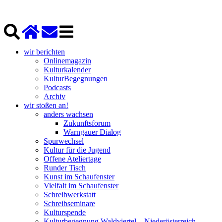
wir berichten
Onlinemagazin
Kulturkalender
KulturBegegnungen
Podcasts
Archiv
wir stoßen an!
anders wachsen
Zukunftsforum
Warngauer Dialog
Spurwechsel
Kultur für die Jugend
Offene Ateliertage
Runder Tisch
Kunst im Schaufenster
Vielfalt im Schaufenster
Schreibwerkstatt
Schreibseminare
Kulturspende
Kulturbegegnung Waldviertel – Niederösterreich