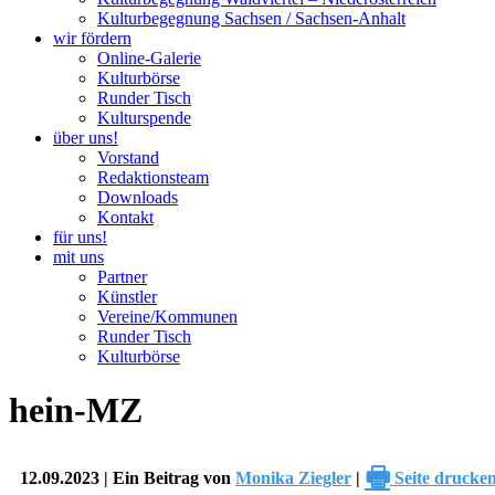
Kulturbegegnung Sachsen / Sachsen-Anhalt
wir fördern
Online-Galerie
Kulturbörse
Runder Tisch
Kulturspende
über uns!
Vorstand
Redaktionsteam
Downloads
Kontakt
für uns!
mit uns
Partner
Künstler
Vereine/Kommunen
Runder Tisch
Kulturbörse
hein-MZ
🖶
12.09.2023 | Ein Beitrag von
Monika Ziegler
|
Seite drucke