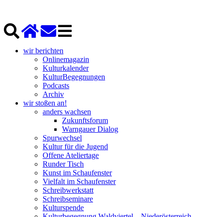
wir berichten
Onlinemagazin
Kulturkalender
KulturBegegnungen
Podcasts
Archiv
wir stoßen an!
anders wachsen
Zukunftsforum
Warngauer Dialog
Spurwechsel
Kultur für die Jugend
Offene Ateliertage
Runder Tisch
Kunst im Schaufenster
Vielfalt im Schaufenster
Schreibwerkstatt
Schreibseminare
Kulturspende
Kulturbegegnung Waldviertel – Niederösterreich