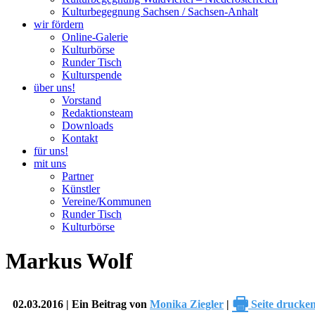
Kulturbegegnung Sachsen / Sachsen-Anhalt
wir fördern
Online-Galerie
Kulturbörse
Runder Tisch
Kulturspende
über uns!
Vorstand
Redaktionsteam
Downloads
Kontakt
für uns!
mit uns
Partner
Künstler
Vereine/Kommunen
Runder Tisch
Kulturbörse
Markus Wolf
🖶
02.03.2016 | Ein Beitrag von
Monika Ziegler
|
Seite drucke