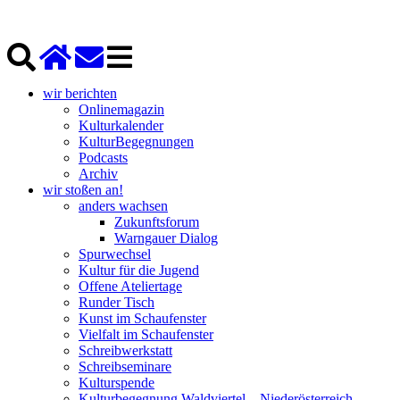
wir berichten
Onlinemagazin
Kulturkalender
KulturBegegnungen
Podcasts
Archiv
wir stoßen an!
anders wachsen
Zukunftsforum
Warngauer Dialog
Spurwechsel
Kultur für die Jugend
Offene Ateliertage
Runder Tisch
Kunst im Schaufenster
Vielfalt im Schaufenster
Schreibwerkstatt
Schreibseminare
Kulturspende
Kulturbegegnung Waldviertel – Niederösterreich