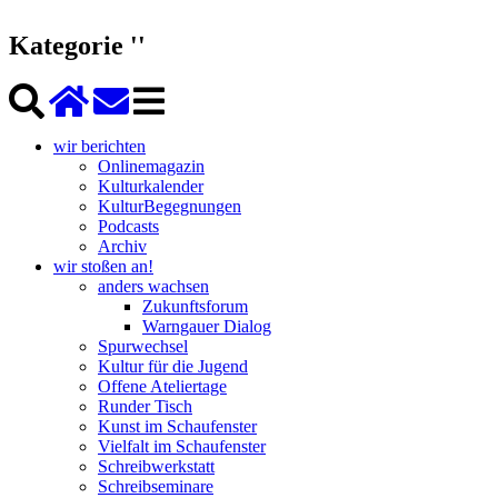
Kategorie ''
wir berichten
Onlinemagazin
Kulturkalender
KulturBegegnungen
Podcasts
Archiv
wir stoßen an!
anders wachsen
Zukunftsforum
Warngauer Dialog
Spurwechsel
Kultur für die Jugend
Offene Ateliertage
Runder Tisch
Kunst im Schaufenster
Vielfalt im Schaufenster
Schreibwerkstatt
Schreibseminare