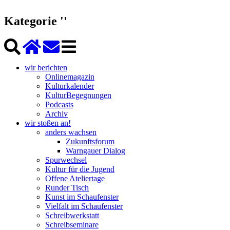
Kategorie ''
wir berichten
Onlinemagazin
Kulturkalender
KulturBegegnungen
Podcasts
Archiv
wir stoßen an!
anders wachsen
Zukunftsforum
Warngauer Dialog
Spurwechsel
Kultur für die Jugend
Offene Ateliertage
Runder Tisch
Kunst im Schaufenster
Vielfalt im Schaufenster
Schreibwerkstatt
Schreibseminare