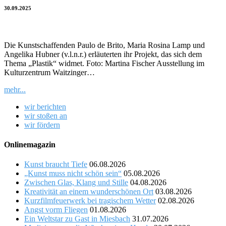
30.09.2025
Die Kunstschaffenden Paulo de Brito, Maria Rosina Lamp und
Angelika Hubner (v.l.n.r.) erläuterten ihr Projekt, das sich dem
Thema „Plastik“ widmet. Foto: Martina Fischer Ausstellung im
Kulturzentrum Waitzinger…
mehr...
wir berichten
wir stoßen an
wir fördern
Onlinemagazin
Kunst braucht Tiefe
06.08.2026
„Kunst muss nicht schön sein“
05.08.2026
Zwischen Glas, Klang und Stille
04.08.2026
Kreativität an einem wunderschönen Ort
03.08.2026
Kurzfilmfeuerwerk bei tragischem Wetter
02.08.2026
Angst vorm Fliegen
01.08.2026
Ein Weltstar zu Gast in Miesbach
31.07.2026