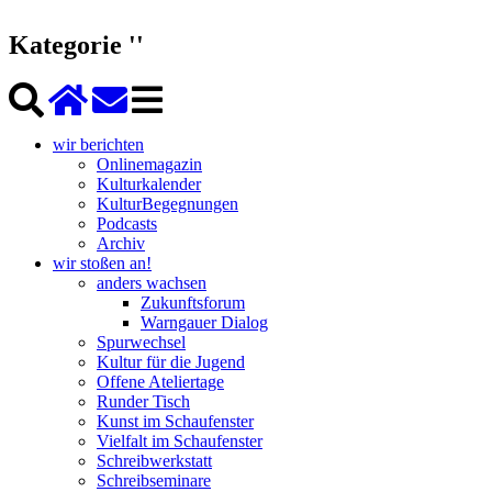
Kategorie ''
wir berichten
Onlinemagazin
Kulturkalender
KulturBegegnungen
Podcasts
Archiv
wir stoßen an!
anders wachsen
Zukunftsforum
Warngauer Dialog
Spurwechsel
Kultur für die Jugend
Offene Ateliertage
Runder Tisch
Kunst im Schaufenster
Vielfalt im Schaufenster
Schreibwerkstatt
Schreibseminare