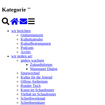
Kategorie ''
wir berichten
Onlinemagazin
Kulturkalender
KulturBegegnungen
Podcasts
Archiv
wir stoßen an!
anders wachsen
Zukunftsforum
Warngauer Dialog
Spurwechsel
Kultur für die Jugend
Offene Ateliertage
Runder Tisch
Kunst im Schaufenster
Vielfalt im Schaufenster
Schreibwerkstatt
Schreibseminare