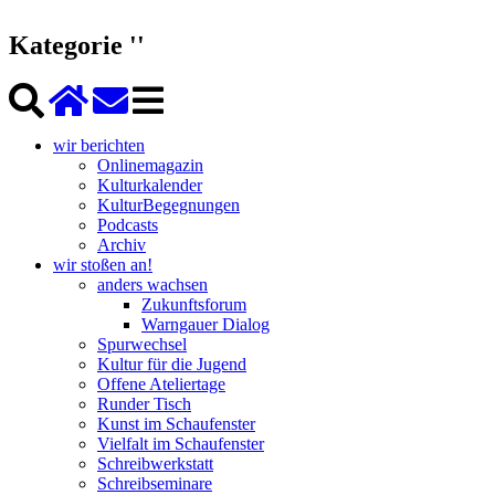
Kategorie ''
wir berichten
Onlinemagazin
Kulturkalender
KulturBegegnungen
Podcasts
Archiv
wir stoßen an!
anders wachsen
Zukunftsforum
Warngauer Dialog
Spurwechsel
Kultur für die Jugend
Offene Ateliertage
Runder Tisch
Kunst im Schaufenster
Vielfalt im Schaufenster
Schreibwerkstatt
Schreibseminare