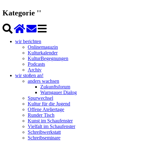
Kategorie ''
wir berichten
Onlinemagazin
Kulturkalender
KulturBegegnungen
Podcasts
Archiv
wir stoßen an!
anders wachsen
Zukunftsforum
Warngauer Dialog
Spurwechsel
Kultur für die Jugend
Offene Ateliertage
Runder Tisch
Kunst im Schaufenster
Vielfalt im Schaufenster
Schreibwerkstatt
Schreibseminare