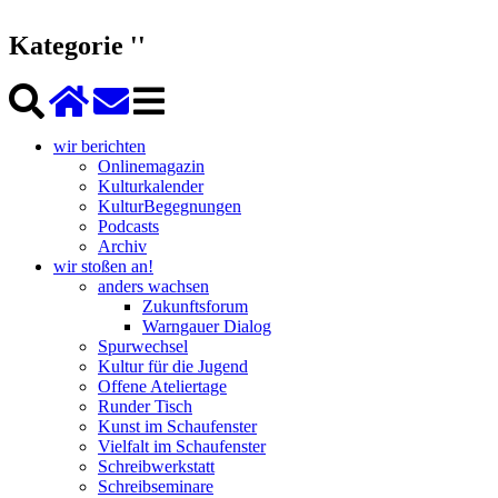
Kategorie ''
wir berichten
Onlinemagazin
Kulturkalender
KulturBegegnungen
Podcasts
Archiv
wir stoßen an!
anders wachsen
Zukunftsforum
Warngauer Dialog
Spurwechsel
Kultur für die Jugend
Offene Ateliertage
Runder Tisch
Kunst im Schaufenster
Vielfalt im Schaufenster
Schreibwerkstatt
Schreibseminare