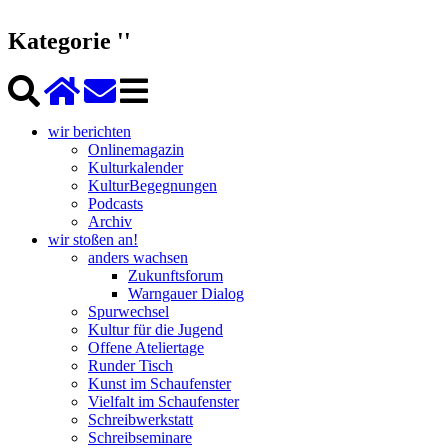
Kategorie ''
wir berichten
Onlinemagazin
Kulturkalender
KulturBegegnungen
Podcasts
Archiv
wir stoßen an!
anders wachsen
Zukunftsforum
Warngauer Dialog
Spurwechsel
Kultur für die Jugend
Offene Ateliertage
Runder Tisch
Kunst im Schaufenster
Vielfalt im Schaufenster
Schreibwerkstatt
Schreibseminare