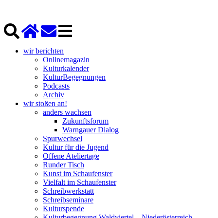
wir berichten
Onlinemagazin
Kulturkalender
KulturBegegnungen
Podcasts
Archiv
wir stoßen an!
anders wachsen
Zukunftsforum
Warngauer Dialog
Spurwechsel
Kultur für die Jugend
Offene Ateliertage
Runder Tisch
Kunst im Schaufenster
Vielfalt im Schaufenster
Schreibwerkstatt
Schreibseminare
Kulturspende
Kulturbegegnung Waldviertel – Niederösterreich