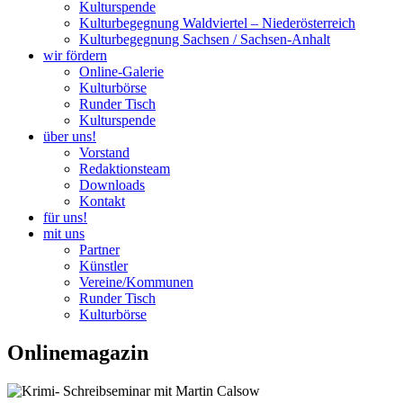
Kulturspende
Kulturbegegnung Waldviertel – Niederösterreich
Kulturbegegnung Sachsen / Sachsen-Anhalt
wir fördern
Online-Galerie
Kulturbörse
Runder Tisch
Kulturspende
über uns!
Vorstand
Redaktionsteam
Downloads
Kontakt
für uns!
mit uns
Partner
Künstler
Vereine/Kommunen
Runder Tisch
Kulturbörse
Onlinemagazin