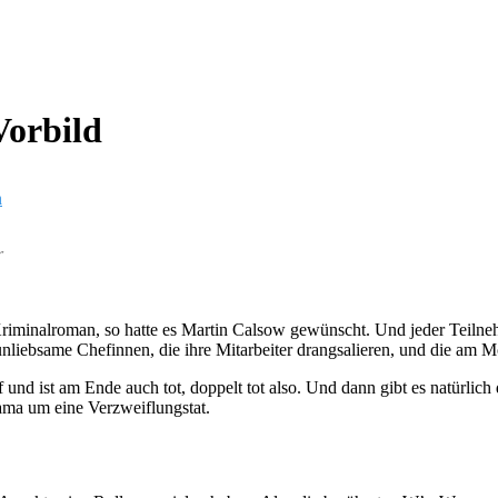
Vorbild
n
r
 Kriminalroman, so hatte es Martin Calsow gewünscht. Und jeder Teilneh
nliebsame Chefinnen, die ihre Mitarbeiter drangsalieren, und die am M
und ist am Ende auch tot, doppelt tot also. Und dann gibt es natürlic
ama um eine Verzweiflungstat.