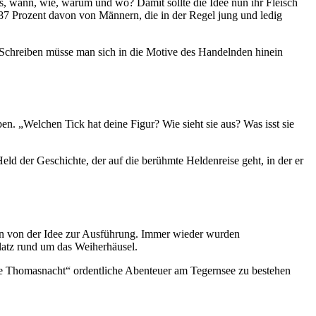
s, wann, wie, warum und wo? Damit sollte die Idee nun ihr Fleisch
7 Prozent davon von Männern, die in der Regel jung und ledig
chreiben müsse man sich in die Motive des Handelnden hinein
ben. „Welchen Tick hat deine Figur? Wie sieht sie aus? Was isst sie
 Held der Geschichte, der auf die berühmte Heldenreise geht, in der er
pen von der Idee zur Ausführung. Immer wieder wurden
Platz rund um das Weiherhäusel.
ie Thomasnacht“ ordentliche Abenteuer am Tegernsee zu bestehen