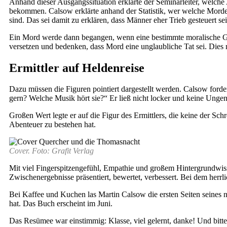
Anhand dieser Ausgangssituation erklärte der Seminarleiter, welche
bekommen. Calsow erklärte anhand der Statistik, wer welche Mord
sind. Das sei damit zu erklären, dass Männer eher Trieb gesteuert s
Ein Mord werde dann begangen, wenn eine bestimmte moralische G
versetzen und bedenken, dass Mord eine unglaubliche Tat sei. Dies 
Ermittler auf Heldenreise
Dazu müssen die Figuren pointiert dargestellt werden. Calsow fordert
gern? Welche Musik hört sie?“ Er ließ nicht locker und keine Ungen
Großen Wert legte er auf die Figur des Ermittlers, die keine der Schr
Abenteuer zu bestehen hat.
Cover. Foto: Grafit Verlag
Mit viel Fingerspitzengefühl, Empathie und großem Hintergrundwis
Zwischenergebnisse präsentiert, bewertet, verbessert. Bei dem herr
Bei Kaffee und Kuchen las Martin Calsow die ersten Seiten seines
hat. Das Buch erscheint im Juni.
Das Resümee war einstimmig: Klasse, viel gelernt, danke! Und bi