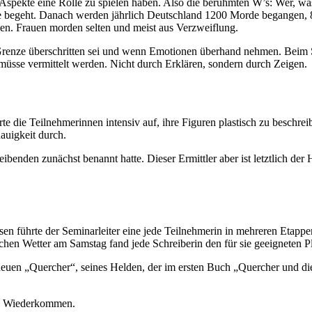
 Aspekte eine Rolle zu spielen haben. Also die berühmten W’s: Wer, wa
e begeht. Danach werden jährlich Deutschland 1200 Morde begangen, 8
eien. Frauen morden selten und meist aus Verzweiflung.
renze überschritten sei und wenn Emotionen überhand nehmen. Beim S
müsse vermittelt werden. Nicht durch Erklären, sondern durch Zeigen.
e die Teilnehmerinnen intensiv auf, ihre Figuren plastisch zu beschrei
auigkeit durch.
eibenden zunächst benannt hatte. Dieser Ermittler aber ist letztlich der
sen führte der Seminarleiter eine jede Teilnehmerin in mehreren Etap
lichen Wetter am Samstag fand jede Schreiberin den für sie geeigneten 
 neuen „Quercher“, seines Helden, der im ersten Buch „Quercher und d
tte Wiederkommen.