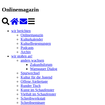
Onlinemagazin
wir berichten
Onlinemagazin
Kulturkalender
KulturBegegnungen
Podcasts
Archiv
wir stoßen an!
anders wachsen
Zukunftsforum
Warngauer Dialog
Spurwechsel
Kultur für die Jugend
Offene Ateliertage
Runder Tisch
Kunst im Schaufenster
Vielfalt im Schaufenster
Schreibwerkstatt
Schreibseminare