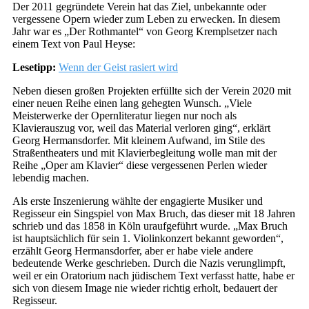
Der 2011 gegründete Verein hat das Ziel, unbekannte oder
vergessene Opern wieder zum Leben zu erwecken. In diesem
Jahr war es „Der Rothmantel“ von Georg Kremplsetzer nach
einem Text von Paul Heyse:
Lesetipp:
Wenn der Geist rasiert wird
Neben diesen großen Projekten erfüllte sich der Verein 2020 mit
einer neuen Reihe einen lang gehegten Wunsch. „Viele
Meisterwerke der Opernliteratur liegen nur noch als
Klavierauszug vor, weil das Material verloren ging“, erklärt
Georg Hermansdorfer. Mit kleinem Aufwand, im Stile des
Straßentheaters und mit Klavierbegleitung wolle man mit der
Reihe „Oper am Klavier“ diese vergessenen Perlen wieder
lebendig machen.
Als erste Inszenierung wählte der engagierte Musiker und
Regisseur ein Singspiel von Max Bruch, das dieser mit 18 Jahren
schrieb und das 1858 in Köln uraufgeführt wurde. „Max Bruch
ist hauptsächlich für sein 1. Violinkonzert bekannt geworden“,
erzählt Georg Hermansdorfer, aber er habe viele andere
bedeutende Werke geschrieben. Durch die Nazis verunglimpft,
weil er ein Oratorium nach jüdischem Text verfasst hatte, habe er
sich von diesem Image nie wieder richtig erholt, bedauert der
Regisseur.