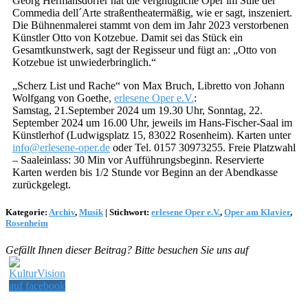
Georg Hermansdorfer hat die vergnügliche Oper im Stile der
Commedia dell´Arte straßentheatermäßig, wie er sagt, inszeniert.
Die Bühnenmalerei stammt von dem im Jahr 2023 verstorbenen
Künstler Otto von Kotzebue. Damit sei das Stück ein
Gesamtkunstwerk, sagt der Regisseur und fügt an: „Otto von
Kotzebue ist unwiederbringlich.“
„Scherz List und Rache“ von Max Bruch, Libretto von Johann
Wolfgang von Goethe,
erlesene Oper e.V.
:
Samstag, 21.September 2024 um 19.30 Uhr, Sonntag, 22.
September 2024 um 16.00 Uhr, jeweils im Hans-Fischer-Saal im
Künstlerhof (Ludwigsplatz 15, 83022 Rosenheim). Karten unter
info@erlesene-oper.de
oder Tel. 0157 30973255. Freie Platzwahl
– Saaleinlass: 30 Min vor Aufführungsbeginn. Reservierte
Karten werden bis 1/2 Stunde vor Beginn an der Abendkasse
zurückgelegt.
Kategorie:
Archiv
,
Musik
|
Stichwort:
erlesene Oper e.V.
,
Oper am Klavier
,
Rosenheim
Gefällt Ihnen dieser Beitrag? Bitte besuchen Sie uns auf