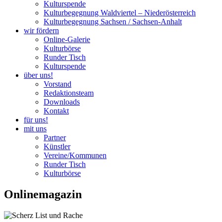
Kulturspende
Kulturbegegnung Waldviertel – Niederösterreich
Kulturbegegnung Sachsen / Sachsen-Anhalt
wir fördern
Online-Galerie
Kulturbörse
Runder Tisch
Kulturspende
über uns!
Vorstand
Redaktionsteam
Downloads
Kontakt
für uns!
mit uns
Partner
Künstler
Vereine/Kommunen
Runder Tisch
Kulturbörse
Onlinemagazin