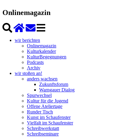
Onlinemagazin
wir berichten
Onlinemagazin
Kulturkalender
KulturBegegnungen
Podcasts
Archiv
wir stoßen an!
anders wachsen
Zukunftsforum
Warngauer Dialog
Spurwechsel
Kultur für die Jugend
Offene Ateliertage
Runder Tisch
Kunst im Schaufenster
Vielfalt im Schaufenster
Schreibwerkstatt
Schreibseminare