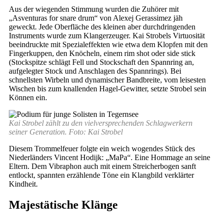
Aus der wiegenden Stimmung wurden die Zuhörer mit
„Asventuras for snare drum“ von Alexej Gerassimez jäh
geweckt. Jede Oberfläche des kleinen aber durchdringenden
Instruments wurde zum Klangerzeuger. Kai Strobels Virtuosität
beeindruckte mit Spezialeffekten wie etwa dem Klopfen mit den
Fingerkuppen, den Knöcheln, einem rim shot oder side stick
(Stockspitze schlägt Fell und Stockschaft den Spannring an,
aufgelegter Stock und Anschlagen des Spannrings). Bei
schnellsten Wirbeln und dynamischer Bandbreite, vom leisesten
Wischen bis zum knallenden Hagel-Gewitter, setzte Strobel sein
Können ein.
Kai Strobel zählt zu den vielversprechenden Schlagwerkern
seiner Generation. Foto: Kai Strobel
Diesem Trommelfeuer folgte ein weich wogendes Stück des
Niederländers Vincent Hodijk: „MaPa“. Eine Hommage an seine
Eltern. Dem Vibraphon auch mit einem Streicherbogen sanft
entlockt, spannten erzählende Töne ein Klangbild verklärter
Kindheit.
Majestätische Klänge