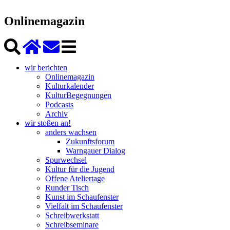
Onlinemagazin
wir berichten
Onlinemagazin
Kulturkalender
KulturBegegnungen
Podcasts
Archiv
wir stoßen an!
anders wachsen
Zukunftsforum
Warngauer Dialog
Spurwechsel
Kultur für die Jugend
Offene Ateliertage
Runder Tisch
Kunst im Schaufenster
Vielfalt im Schaufenster
Schreibwerkstatt
Schreibseminare