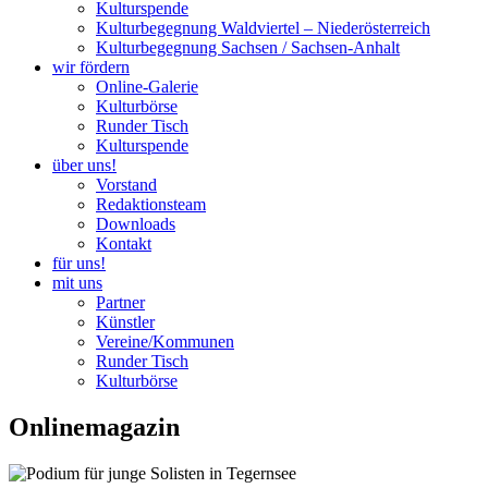
Kulturspende
Kulturbegegnung Waldviertel – Niederösterreich
Kulturbegegnung Sachsen / Sachsen-Anhalt
wir fördern
Online-Galerie
Kulturbörse
Runder Tisch
Kulturspende
über uns!
Vorstand
Redaktionsteam
Downloads
Kontakt
für uns!
mit uns
Partner
Künstler
Vereine/Kommunen
Runder Tisch
Kulturbörse
Onlinemagazin