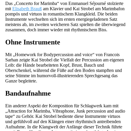
Das „Concerto for Marimba“ von Emmanuel Séjourné stolzierte
mit
Elisabeth Brauß
am Klavier und Kai Strobel am Marimbafon
pompös und virtuos in romantischem Klangkleid. Die beiden
Instrumente wechselten sich im ersten energiegeladenen Satz
meistens ab, im zweiten weicheren Satz spielten die überwiegend
zusammen, doch immer wieder mit rhythmischem Biss.
Ohne Instrumente
Mit „Homework for Bodypercussion and voice“ von Francois
Sarhan zeigte Kai Strobel die Vielfalt der Percussion am eigenen
Leib: die Hände bearbeiteten Kopf, Brust, Bauch und
Oberschenkel, während die Füße auf den Boden stampften und
seine Stimme im humorvoll-illustrierenden Sprechgesang das
Ganze begleitete.
Bandaufnahme
Ein anderer Aspekt der Komposition für Schlagwerk kam mit
„Attraction for Marimba, Vibraphone, Junk percussion and audio
tape“ zu Gehör. Kai Strobel bediente diese Instrumente virtuos
und gefühlvoll auf den Klängen einer rhythmisch antreibenden
Aufnahme. In die Klangwelt der Anfänge dieser Technik führte