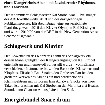
einen Klangerlebnis-Abend mit faszinierender Rhythmus-
und Tonvielfalt.
Der renommierte Schlagwerker Kai Strobel war 1. Preisträger
des ARD-Wettbewerbs 2019 und des dazugehörigen
Publikumspreises. Elisabeth Brauß, eine ausgezeichnete
Pianistin, gewann 2016 den Klavier Olymp in Bad Kissingen
und wurde 2019/20 von der BBC in die New Generation Artist
Scheme ausgewählt.
Schlagwerk und Klavier
Den Löwenanteil des Konzertes nahm das Schlagwerk ein,
dessen Mannigfaltigkeit der Klangerzeugung von Kai Strobel
unterhaltsam und humorvoll vorgestellt wurde – vom Einsatz
verschiedener Instrumente bis zu den Basics des Klatschens und
Klopfens. Elisabeth Brauß nahm den Orchester-Part bei den
größeren Werken des Abends ein und bereicherte das
Klangspektrum mit virtuosem Einsatz. Zwei Stücke von Tore
Takemitsu brachten mit Kai Strobel an der Marimba erst Beatles
Sound, dann Chanson Atmosphäre in den Saal.
Energiebündel Snare drum