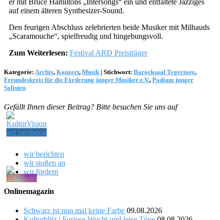
er mit Bruce Hamiltons „Intersongs“ ein und entfaltete Jazziges
auf einem älteren Synthesizer-Sound.
Den feurigen Abschluss zelebrierten beide Musiker mit Milhauds
„Scaramouche“, spielfreudig und hingebungsvoll.
Zum Weiterlesen:
Festival ARD Preisträger
Kategorie:
Archiv
,
Konzert
,
Musik
|
Stichwort:
Barocksaal Tegernsee
,
Freundeskreis für die Förderung junger Musiker e.V.
,
Podium junger
Solisten
Gefällt Ihnen dieser Beitrag? Bitte besuchen Sie uns auf
wir berichten
wir stoßen an
wir fördern
Onlinemagazin
Schwarz ist nun mal keine Farbe
09.08.2026
Kulturblitz | Furiose Wucht und leise Töne
08.08.2026