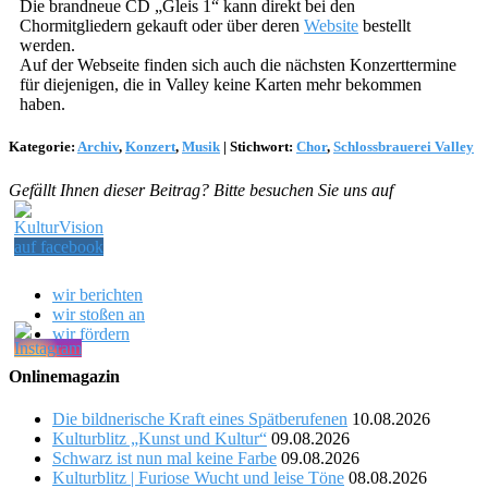
Die brandneue CD „Gleis 1“ kann direkt bei den
Chormitgliedern gekauft oder über deren
Website
bestellt
werden.
Auf der Webseite finden sich auch die nächsten Konzerttermine
für diejenigen, die in Valley keine Karten mehr bekommen
haben.
Kategorie:
Archiv
,
Konzert
,
Musik
|
Stichwort:
Chor
,
Schlossbrauerei Valley
Gefällt Ihnen dieser Beitrag? Bitte besuchen Sie uns auf
wir berichten
wir stoßen an
wir fördern
Onlinemagazin
Die bildnerische Kraft eines Spätberufenen
10.08.2026
Kulturblitz „Kunst und Kultur“
09.08.2026
Schwarz ist nun mal keine Farbe
09.08.2026
Kulturblitz | Furiose Wucht und leise Töne
08.08.2026