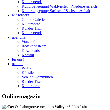
Kulturspende
Kulturbegegnung Waldviertel – Niederösterreich
Kulturbegegnung Sachsen / Sachsen-Anhalt
wir fördern
Online-Galerie
Kulturbörse
Runder Tisch
Kulturspende
über uns!
Vorstand
Redaktionsteam
Downloads
Kontakt
für uns!
mit uns
Partner
Künstler
Vereine/Kommunen
Runder Tisch
Kulturbörse
Onlinemagazin