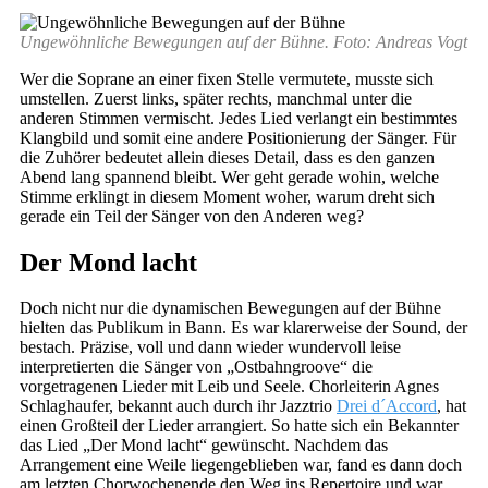
Ungewöhnliche Bewegungen auf der Bühne. Foto: Andreas Vogt
Wer die Soprane an einer fixen Stelle vermutete, musste sich
umstellen. Zuerst links, später rechts, manchmal unter die
anderen Stimmen vermischt. Jedes Lied verlangt ein bestimmtes
Klangbild und somit eine andere Positionierung der Sänger. Für
die Zuhörer bedeutet allein dieses Detail, dass es den ganzen
Abend lang spannend bleibt. Wer geht gerade wohin, welche
Stimme erklingt in diesem Moment woher, warum dreht sich
gerade ein Teil der Sänger von den Anderen weg?
Der Mond lacht
Doch nicht nur die dynamischen Bewegungen auf der Bühne
hielten das Publikum in Bann. Es war klarerweise der Sound, der
bestach. Präzise, voll und dann wieder wundervoll leise
interpretierten die Sänger von „Ostbahngroove“ die
vorgetragenen Lieder mit Leib und Seele. Chorleiterin Agnes
Schlaghaufer, bekannt auch durch ihr Jazztrio
Drei d´Accord
, hat
einen Großteil der Lieder arrangiert. So hatte sich ein Bekannter
das Lied „Der Mond lacht“ gewünscht. Nachdem das
Arrangement eine Weile liegengeblieben war, fand es dann doch
am letzten Chorwochenende den Weg ins Repertoire und war