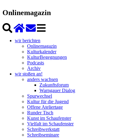
Onlinemagazin
wir berichten
Onlinemagazin
Kulturkalender
KulturBegegnungen
Podcasts
Archiv
wir stoßen an!
anders wachsen
Zukunftsforum
Warngauer Dialog
Spurwechsel
Kultur für die Jugend
Offene Ateliertage
Runder Tisch
Kunst im Schaufenster
Vielfalt im Schaufenster
Schreibwerkstatt
Schreibseminare