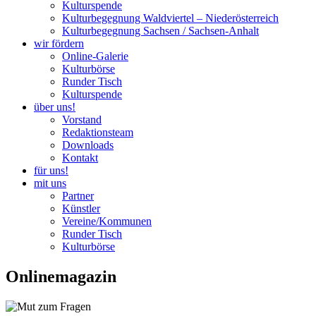
Kulturspende
Kulturbegegnung Waldviertel – Niederösterreich
Kulturbegegnung Sachsen / Sachsen-Anhalt
wir fördern
Online-Galerie
Kulturbörse
Runder Tisch
Kulturspende
über uns!
Vorstand
Redaktionsteam
Downloads
Kontakt
für uns!
mit uns
Partner
Künstler
Vereine/Kommunen
Runder Tisch
Kulturbörse
Onlinemagazin