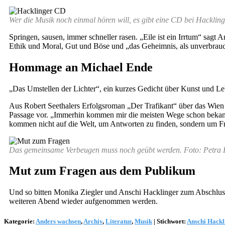
Wer die Musik noch einmal hören will, es gibt eine CD bei Hacklin
Springen, sausen, immer schneller rasen. „Eile ist ein Irrtum“ sa
Ethik und Moral, Gut und Böse und „das Geheimnis, als unverbrauc
Hommage an Michael Ende
„Das Umstellen der Lichter“, ein kurzes Gedicht über Kunst und L
Aus Robert Seethalers Erfolgsroman „Der Trafikant“ über das Wien 
Passage vor. „Immerhin kommen mir die meisten Wege schon bekannt 
kommen nicht auf die Welt, um Antworten zu finden, sondern um Fr
Das gemeinsame Verbeugen muss noch geübt werden. Foto: Petra
Mut zum Fragen aus dem Publikum
Und so bitten Monika Ziegler und Anschi Hacklinger zum Abschluss
weiteren Abend wieder aufgenommen werden.
Kategorie:
Anders wachsen
,
Archiv
,
Literatur
,
Musik
|
Stichwort:
Anschi Hackl