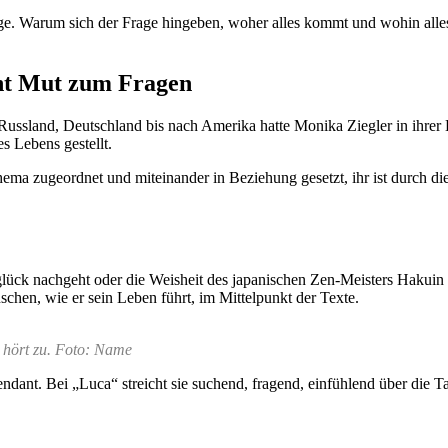
ge. Warum sich der Frage hingeben, woher alles kommt und wohin all
cht Mut zum Fragen
sland, Deutschland bis nach Amerika hatte Monika Ziegler in ihrer Bü
s Lebens gestellt.
ema zugeordnet und miteinander in Beziehung gesetzt, ihr ist durch d
lück nachgeht oder die Weisheit des japanischen Zen-Meisters Hakuin e
chen, wie er sein Leben führt, im Mittelpunkt der Texte.
 hört zu. Foto: Name
ant. Bei „Luca“ streicht sie suchend, fragend, einfühlend über die Tas