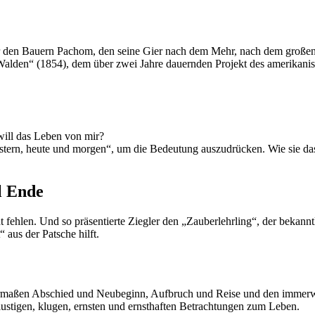
er den Bauern Pachom, den seine Gier nach dem Mehr, nach dem großen
Walden“ (1854), dem über zwei Jahre dauernden Projekt des amerikani
will das Leben von mir?
„gestern, heute und morgen“, um die Bedeutung auszudrücken. Wie sie d
l Ende
ehlen. Und so präsentierte Ziegler den „Zauberlehrling“, der bekanntlic
 aus der Patsche hilft.
rmaßen Abschied und Neubeginn, Aufbruch und Reise und den immerwä
lustigen, klugen, ernsten und ernsthaften Betrachtungen zum Leben.