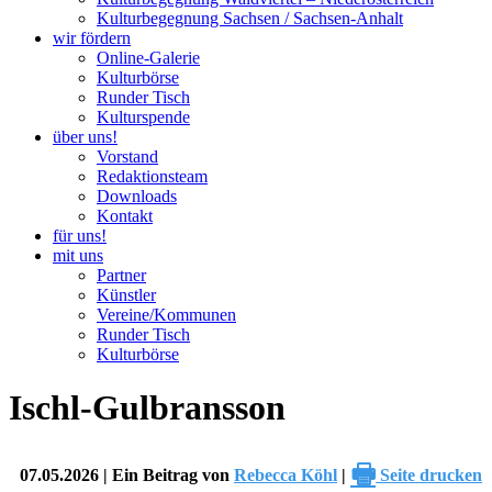
Kulturbegegnung Sachsen / Sachsen-Anhalt
wir fördern
Online-Galerie
Kulturbörse
Runder Tisch
Kulturspende
über uns!
Vorstand
Redaktionsteam
Downloads
Kontakt
für uns!
mit uns
Partner
Künstler
Vereine/Kommunen
Runder Tisch
Kulturbörse
Ischl-Gulbransson
🖶
07.05.2026 | Ein Beitrag von
Rebecca Köhl
|
Seite drucken