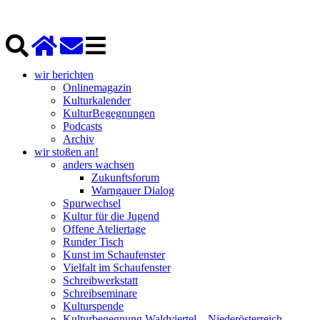
wir berichten
Onlinemagazin
Kulturkalender
KulturBegegnungen
Podcasts
Archiv
wir stoßen an!
anders wachsen
Zukunftsforum
Warngauer Dialog
Spurwechsel
Kultur für die Jugend
Offene Ateliertage
Runder Tisch
Kunst im Schaufenster
Vielfalt im Schaufenster
Schreibwerkstatt
Schreibseminare
Kulturspende
Kulturbegegnung Waldviertel – Niederösterreich