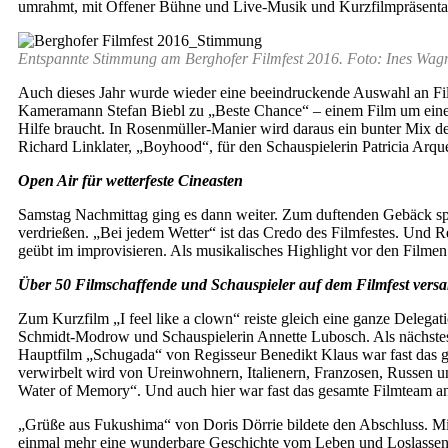
umrahmt, mit Offener Bühne und Live-Musik und Kurzfilmpräsenta
Entspannte Stimmung am Berghofer Filmfest 2016. Foto: Ines Wag
Auch dieses Jahr wurde wieder eine beeindruckende Auswahl an Filme
Kameramann Stefan Biebl zu „Beste Chance“ – einem Film um eine h
Hilfe braucht. In Rosenmüller-Manier wird daraus ein bunter Mix de
Richard Linklater, „Boyhood“, für den Schauspielerin Patricia Arque
Open Air für wetterfeste Cineasten
Samstag Nachmittag ging es dann weiter. Zum duftenden Gebäck spi
verdrießen. „Bei jedem Wetter“ ist das Credo des Filmfestes. Und R
geübt im improvisieren. Als musikalisches Highlight vor den Film
Über 50 Filmschaffende und Schauspieler auf dem Filmfest vers
Zum Kurzfilm „I feel like a clown“ reiste gleich eine ganze Delega
Schmidt-Modrow und Schauspielerin Annette Lubosch. Als nächstes
Hauptfilm „Schugada“ von Regisseur Benedikt Klaus war fast das g
verwirbelt wird von Ureinwohnern, Italienern, Franzosen, Russen u
Water of Memory“. Und auch hier war fast das gesamte Filmteam anwe
„Grüße aus Fukushima“ von Doris Dörrie bildete den Abschluss. Mit 
einmal mehr eine wunderbare Geschichte vom Leben und Loslassen