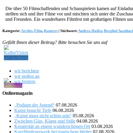
Die über 50 Filmschaffenden und Schauspielern kamen auf Einladung
stellten sich und ihre Filme vor und mischten sich unter die Zusch
und Freunden. Ein wunderbares Filmfest mit großartigen Filmen un
Kategorie:
Archiv
,
Film
,
Konzert
|
Stichwort:
Andrea Hailer
,
Berghof Agathar
Gefällt Ihnen dieser Beitrag? Bitte besuchen Sie uns auf
wir berichten
wir stoßen an
wir fördern
Onlinemagazin
„Podium der Jugend“
07.08.2026
Kunst braucht Tiefe
06.08.2026
„Kunst muss nicht schön sein“
05.08.2026
Zwischen Glas, Klang und Stille
04.08.2026
Kreativität an einem wunderschönen Ort
03.08.2026
Kurzfilmfeuerwerk bei tragischem Wetter
02.08.2026