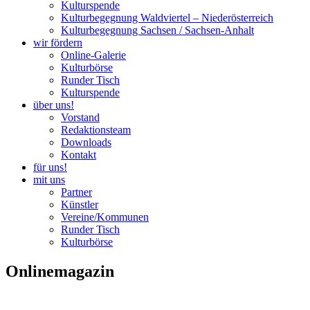
Kulturspende
Kulturbegegnung Waldviertel – Niederösterreich
Kulturbegegnung Sachsen / Sachsen-Anhalt
wir fördern
Online-Galerie
Kulturbörse
Runder Tisch
Kulturspende
über uns!
Vorstand
Redaktionsteam
Downloads
Kontakt
für uns!
mit uns
Partner
Künstler
Vereine/Kommunen
Runder Tisch
Kulturbörse
Onlinemagazin