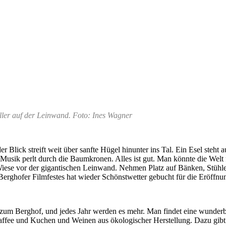
ler auf der Leinwand. Foto: Ines Wagner
er Blick streift weit über sanfte Hügel hinunter ins Tal. Ein Esel steht
usik perlt durch die Baumkronen. Alles ist gut. Man könnte die Welt 
iese vor der gigantischen Leinwand. Nehmen Platz auf Bänken, Stühlen
rghofer Filmfestes hat wieder Schönstwetter gebucht für die Eröffnu
uf zum Berghof, und jedes Jahr werden es mehr. Man findet eine wunde
 Kaffee und Kuchen und Weinen aus ökologischer Herstellung. Dazu gibt