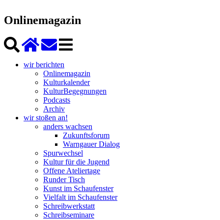
Onlinemagazin
wir berichten
Onlinemagazin
Kulturkalender
KulturBegegnungen
Podcasts
Archiv
wir stoßen an!
anders wachsen
Zukunftsforum
Warngauer Dialog
Spurwechsel
Kultur für die Jugend
Offene Ateliertage
Runder Tisch
Kunst im Schaufenster
Vielfalt im Schaufenster
Schreibwerkstatt
Schreibseminare