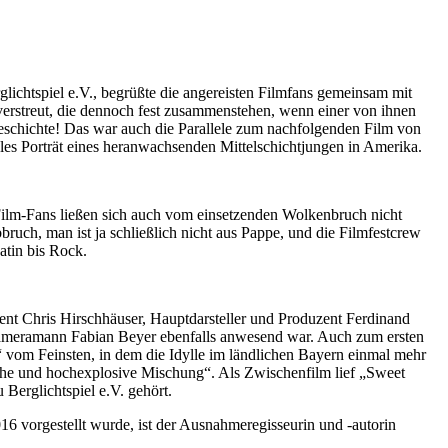
lichtspiel e.V., begrüßte die angereisten Filmfans gemeinsam mit
erstreut, die dennoch fest zusammenstehen, wenn einer von ihnen
Geschichte! Das war auch die Parallele zum nachfolgenden Film von
ibles Porträt eines heranwachsenden Mittelschichtjungen in Amerika.
Film-Fans ließen sich auch vom einsetzenden Wolkenbruch nicht
ruch, man ist ja schließlich nicht aus Pappe, und die Filmfestcrew
atin bis Rock.
zent Chris Hirschhäuser, Hauptdarsteller und Produzent Ferdinand
Kameramann Fabian Beyer ebenfalls anwesend war. Auch zum ersten
vom Feinsten, in dem die Idylle im ländlichen Bayern einmal mehr
sche und hochexplosive Mischung“. Als Zwischenfilm lief „Sweet
Berglichtspiel e.V. gehört.
16 vorgestellt wurde, ist der Ausnahmeregisseurin und -autorin