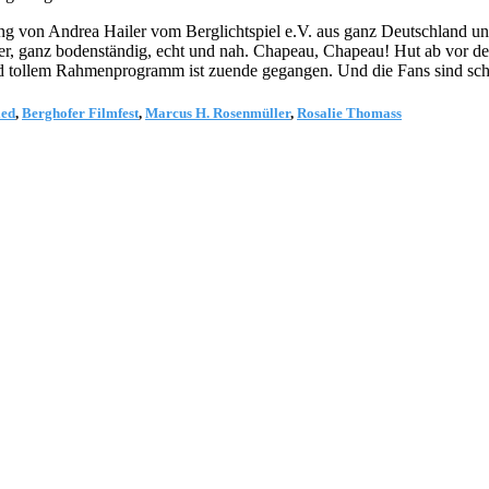
 von Andrea Hailer vom Berglichtspiel e.V. aus ganz Deutschland und 
auer, ganz bodenständig, echt und nah. Chapeau, Chapeau! Hut ab vor d
d tollem Rahmenprogramm ist zuende gegangen. Und die Fans sind scho
ied
,
Berghofer Filmfest
,
Marcus H. Rosenmüller
,
Rosalie Thomass