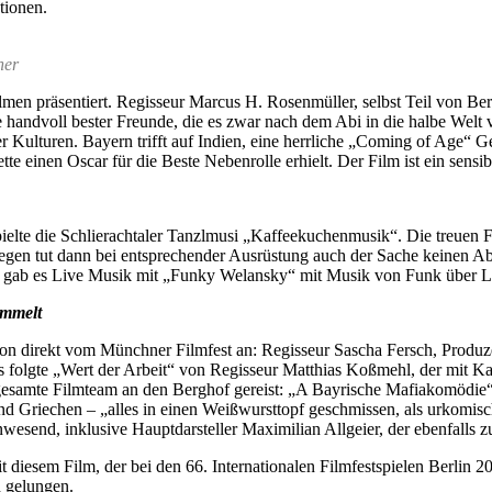
tionen.
ner
n präsentiert. Regisseur Marcus H. Rosenmüller, selbst Teil von Berg
andvoll bester Freunde, die es zwar nach dem Abi in die halbe Welt v
r Kulturen. Bayern trifft auf Indien, eine herrliche „Coming of Age“ 
tte einen Oscar für die Beste Nebenrolle erhielt. Der Film ist ein sens
elte die Schlierachtaler Tanzlmusi „Kaffeekuchenmusik“. Die treuen 
egen tut dann bei entsprechender Ausrüstung auch der Sache keinen Abb
en gab es Live Musik mit „Funky Welansky“ mit Musik von Funk über L
ammelt
tion direkt vom Münchner Filmfest an: Regisseur Sascha Fersch, Produ
 folgte „Wert der Arbeit“ von Regisseur Matthias Koßmehl, der mit 
esamte Filmteam an den Berghof gereist: „A Bayrische Mafiakomödie“ 
nd Griechen – „alles in einen Weißwursttopf geschmissen, als urkomi
send, inklusive Hauptdarsteller Maximilian Allgeier, der ebenfalls zu 
diesem Film, der bei den 66. Internationalen Filmfestspielen Berlin 20
 gelungen.