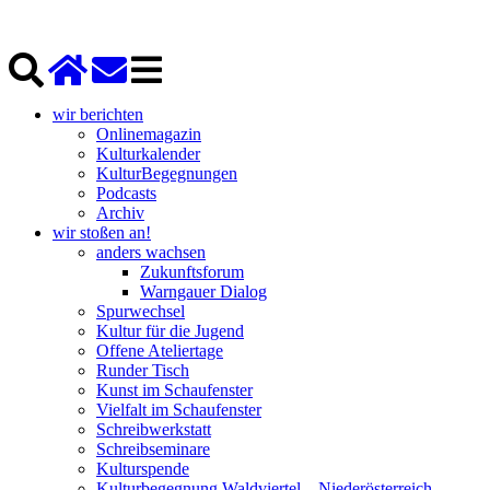
wir berichten
Onlinemagazin
Kulturkalender
KulturBegegnungen
Podcasts
Archiv
wir stoßen an!
anders wachsen
Zukunftsforum
Warngauer Dialog
Spurwechsel
Kultur für die Jugend
Offene Ateliertage
Runder Tisch
Kunst im Schaufenster
Vielfalt im Schaufenster
Schreibwerkstatt
Schreibseminare
Kulturspende
Kulturbegegnung Waldviertel – Niederösterreich