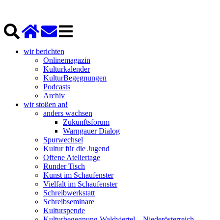
wir berichten
Onlinemagazin
Kulturkalender
KulturBegegnungen
Podcasts
Archiv
wir stoßen an!
anders wachsen
Zukunftsforum
Warngauer Dialog
Spurwechsel
Kultur für die Jugend
Offene Ateliertage
Runder Tisch
Kunst im Schaufenster
Vielfalt im Schaufenster
Schreibwerkstatt
Schreibseminare
Kulturspende
Kulturbegegnung Waldviertel – Niederösterreich