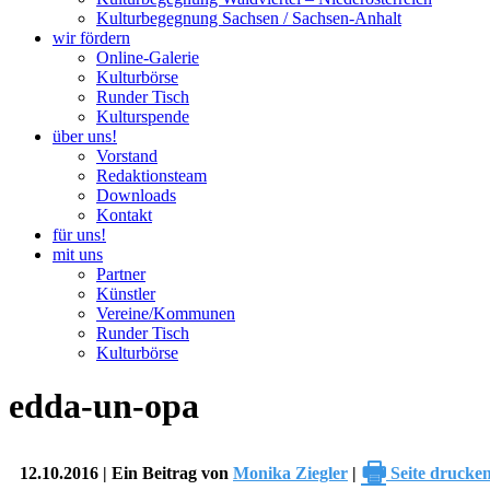
Kulturbegegnung Sachsen / Sachsen-Anhalt
wir fördern
Online-Galerie
Kulturbörse
Runder Tisch
Kulturspende
über uns!
Vorstand
Redaktionsteam
Downloads
Kontakt
für uns!
mit uns
Partner
Künstler
Vereine/Kommunen
Runder Tisch
Kulturbörse
edda-un-opa
🖶
12.10.2016 | Ein Beitrag von
Monika Ziegler
|
Seite drucke