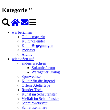
Kategorie ''
wir berichten
Onlinemagazin
Kulturkalender
KulturBegegnungen
Podcasts
Archiv
wir stoßen an!
anders wachsen
Zukunftsforum
Warngauer Dialog
Spurwechsel
Kultur für die Jugend
Offene Ateliertage
Runder Tisch
Kunst im Schaufenster
Vielfalt im Schaufenster
Schreibwerkstatt
Schreibseminare