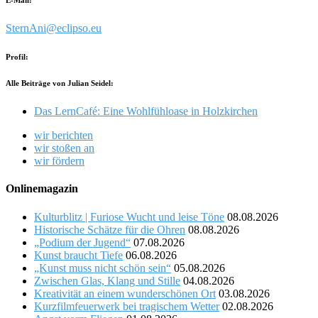
E-Mail:
SternAni@eclipso.eu
Profil:
Alle Beiträge von Julian Seidel:
Das LernCafé: Eine Wohlfühloase in Holzkirchen
wir berichten
wir stoßen an
wir fördern
Onlinemagazin
Kulturblitz | Furiose Wucht und leise Töne
08.08.2026
Historische Schätze für die Ohren
08.08.2026
„Podium der Jugend“
07.08.2026
Kunst braucht Tiefe
06.08.2026
„Kunst muss nicht schön sein“
05.08.2026
Zwischen Glas, Klang und Stille
04.08.2026
Kreativität an einem wunderschönen Ort
03.08.2026
Kurzfilmfeuerwerk bei tragischem Wetter
02.08.2026