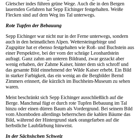
Gletscher indes führen grüne Wege. Auch die in den Bergen
lauernden Gefahren hat Sepp Eichinger festgehalten. Weiße
Flecken sind auf dem Weg ins Tal unterwegs.
Rote Tupfen der Bebauung
Sepp Eichinger war nicht nur in der Ferne unterwegs, sondern
auch in den heimatlichen Alpen. Wettersteingebirge und
Zugspitze hat er ebenso festgehalten wie Roß- und Buchstein aus
einer Perspektive, bei der vorn der schräge Leonhardstein
aufragt. Ganz zahm am unteren Bildrand, zwar gezackt aber
wenig erhaben, der Zahme Kaiser, hinter dem sich schroff und
das gesamte Bild einnehmend der Wilde Kaiser erhebt. Ein Bild
in starker Farbigkeit, das ein wenig an die Bergbilder Bernd
Zimmers erinnert, die kürzlich im Buchheim-Museum zu sehen
waren.
Meist beschränkt sich Sepp Eichinger ausschließlich auf die
Berge. Manchmal fügt er durch rote Tupfen Bebauung im Tal
hinzu oder einen dürren Baum als Vordergrund. Bei seinem Bild
vom Ahornboden allerdings beherrschen die kahlen Bäume das
Bild, während der Hintergrund stark orangefarben auf die
herbstliche Laubfärbung hinweist.
In der Sächsischen Schweiz