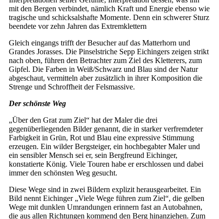
mit den Bergen verbindet, nämlich Kraft und Energie ebenso wie
tragische und schicksalshafte Momente. Denn ein schwerer Sturz
beendete vor zehn Jahren das Extremklettern
Gleich eingangs trifft der Besucher auf das Matterhorn und
Grandes Jorasses. Die Pinselstriche Sepp Eichingers zeigen strikt
nach oben, führen den Betrachter zum Ziel des Kletterers, zum
Gipfel. Die Farben in Weiß/Schwarz und Blau sind der Natur
abgeschaut, vermitteln aber zusätzlich in ihrer Komposition die
Strenge und Schroffheit der Felsmassive.
Der schönste Weg
„Über den Grat zum Ziel“ hat der Maler die drei
gegenüberliegenden Bilder genannt, die in starker verfremdeter
Farbigkeit in Grün, Rot und Blau eine expressive Stimmung
erzeugen. Ein wilder Bergsteiger, ein hochbegabter Maler und
ein sensibler Mensch sei er, sein Bergfreund Eichinger,
konstatierte König. Viele Touren habe er erschlossen und dabei
immer den schönsten Weg gesucht.
Diese Wege sind in zwei Bildern explizit herausgearbeitet. Ein
Bild nennt Eichinger „Viele Wege führen zum Ziel“, die gelben
Wege mit dunklen Umrandungen erinnern fast an Autobahnen,
die aus allen Richtungen kommend den Berg hinanziehen. Zum