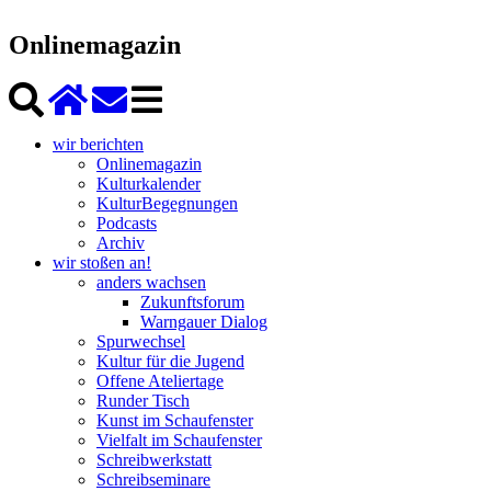
Onlinemagazin
wir berichten
Onlinemagazin
Kulturkalender
KulturBegegnungen
Podcasts
Archiv
wir stoßen an!
anders wachsen
Zukunftsforum
Warngauer Dialog
Spurwechsel
Kultur für die Jugend
Offene Ateliertage
Runder Tisch
Kunst im Schaufenster
Vielfalt im Schaufenster
Schreibwerkstatt
Schreibseminare