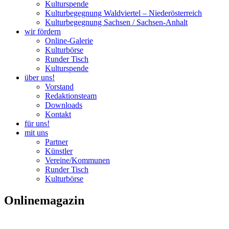
Kulturspende
Kulturbegegnung Waldviertel – Niederösterreich
Kulturbegegnung Sachsen / Sachsen-Anhalt
wir fördern
Online-Galerie
Kulturbörse
Runder Tisch
Kulturspende
über uns!
Vorstand
Redaktionsteam
Downloads
Kontakt
für uns!
mit uns
Partner
Künstler
Vereine/Kommunen
Runder Tisch
Kulturbörse
Onlinemagazin