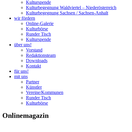
Kulturspende
Kulturbegegnung Waldviertel – Niederösterreich
Kulturbegegnung Sachsen / Sachsen-Anhalt
wir fördern
Online-Galerie
Kulturbörse
Runder Tisch
Kulturspende
über uns!
Vorstand
Redaktionsteam
Downloads
Kontakt
für uns!
mit uns
Partner
Künstler
Vereine/Kommunen
Runder Tisch
Kulturbörse
Onlinemagazin