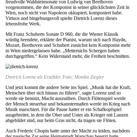
freudvolle Waldsteinsonate von Ludwig van Beethoven
vorgenommen, die der Komponist in seiner glücklichsten Zeit in
Wien, noch nicht von Napoleon okkupiert, komponiert habe.
Virtuos und hingebungsvoll spielte Dietrich Lorenz dieses
lebensfrohe Werk.
Mit Franz Schuberts Sonate D 960, die die Wiener Klassik
würdig beendete, erklärte der Pianist, warum sich nach Haydn,
Mozart, Beethoven und Schubert zunächst kein Komponist mehr
in Wien niedergelassen habe. „Metternichs Schergen haben
durchgegriffen.“ Kein Widerstand mehr, die Freiheit beschnitten.
Dietrich Lorenz als Erzähler. Foto: Monika Ziegler
Und jetzt kommt die andere Seite ins Spiel. „Musik hat die Kraft,
Menschen über sich hinaus zu führen“, sagte Lorenz und so
werde sie benutzt, Macht auszuüben. Durch Flötenspiel werde
der Mensch steuerbar und bekanntermaßen werde im Krieg nach
Musik marschiert. Für die Pause hatter er ein Schafkopfspiel
ausgebreitet, in dem die Ober und Unter als Krieger mit Lanzen
abgebildet sind, nur beim Gras nicht, da tragen sie Flöten.
Auch Frederic Chopin hatte unter der Macht zu leiden, nachdem
der russische Zar seine Heimatstadt Warschau besetzt hatte,