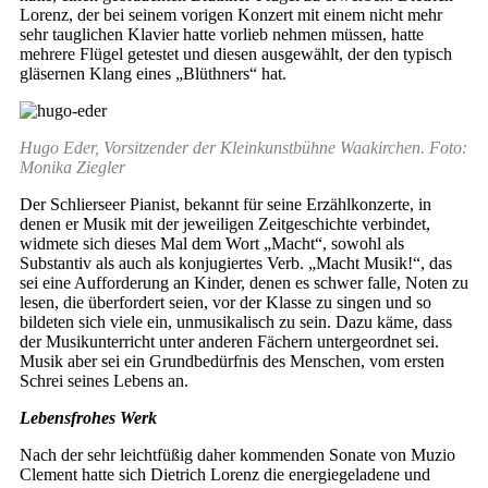
Lorenz, der bei seinem vorigen Konzert mit einem nicht mehr
sehr tauglichen Klavier hatte vorlieb nehmen müssen, hatte
mehrere Flügel getestet und diesen ausgewählt, der den typisch
gläsernen Klang eines „Blüthners“ hat.
Hugo Eder, Vorsitzender der Kleinkunstbühne Waakirchen. Foto:
Monika Ziegler
Der Schlierseer Pianist, bekannt für seine Erzählkonzerte, in
denen er Musik mit der jeweiligen Zeitgeschichte verbindet,
widmete sich dieses Mal dem Wort „Macht“, sowohl als
Substantiv als auch als konjugiertes Verb. „Macht Musik!“, das
sei eine Aufforderung an Kinder, denen es schwer falle, Noten zu
lesen, die überfordert seien, vor der Klasse zu singen und so
bildeten sich viele ein, unmusikalisch zu sein. Dazu käme, dass
der Musikunterricht unter anderen Fächern untergeordnet sei.
Musik aber sei ein Grundbedürfnis des Menschen, vom ersten
Schrei seines Lebens an.
Lebensfrohes Werk
Nach der sehr leichtfüßig daher kommenden Sonate von Muzio
Clement hatte sich Dietrich Lorenz die energiegeladene und