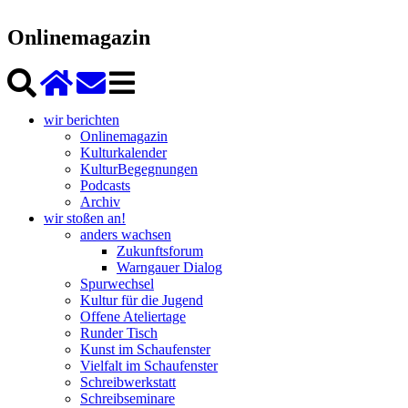
Onlinemagazin
wir berichten
Onlinemagazin
Kulturkalender
KulturBegegnungen
Podcasts
Archiv
wir stoßen an!
anders wachsen
Zukunftsforum
Warngauer Dialog
Spurwechsel
Kultur für die Jugend
Offene Ateliertage
Runder Tisch
Kunst im Schaufenster
Vielfalt im Schaufenster
Schreibwerkstatt
Schreibseminare