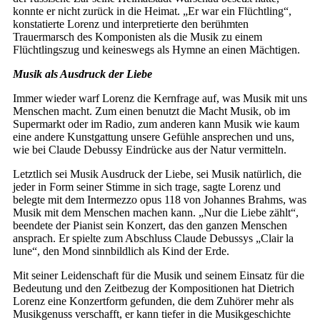
konnte er nicht zurück in die Heimat. „Er war ein Flüchtling“,
konstatierte Lorenz und interpretierte den berühmten
Trauermarsch des Komponisten als die Musik zu einem
Flüchtlingszug und keineswegs als Hymne an einen Mächtigen.
Musik als Ausdruck der Liebe
Immer wieder warf Lorenz die Kernfrage auf, was Musik mit uns
Menschen macht. Zum einen benutzt die Macht Musik, ob im
Supermarkt oder im Radio, zum anderen kann Musik wie kaum
eine andere Kunstgattung unsere Gefühle ansprechen und uns,
wie bei Claude Debussy Eindrücke aus der Natur vermitteln.
Letztlich sei Musik Ausdruck der Liebe, sei Musik natürlich, die
jeder in Form seiner Stimme in sich trage, sagte Lorenz und
belegte mit dem Intermezzo opus 118 von Johannes Brahms, was
Musik mit dem Menschen machen kann. „Nur die Liebe zählt“,
beendete der Pianist sein Konzert, das den ganzen Menschen
ansprach. Er spielte zum Abschluss Claude Debussys „Clair la
lune“, den Mond sinnbildlich als Kind der Erde.
Mit seiner Leidenschaft für die Musik und seinem Einsatz für die
Bedeutung und den Zeitbezug der Kompositionen hat Dietrich
Lorenz eine Konzertform gefunden, die dem Zuhörer mehr als
Musikgenuss verschafft, er kann tiefer in die Musikgeschichte