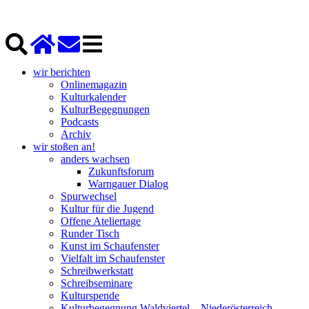
wir berichten
Onlinemagazin
Kulturkalender
KulturBegegnungen
Podcasts
Archiv
wir stoßen an!
anders wachsen
Zukunftsforum
Warngauer Dialog
Spurwechsel
Kultur für die Jugend
Offene Ateliertage
Runder Tisch
Kunst im Schaufenster
Vielfalt im Schaufenster
Schreibwerkstatt
Schreibseminare
Kulturspende
Kulturbegegnung Waldviertel – Niederösterreich