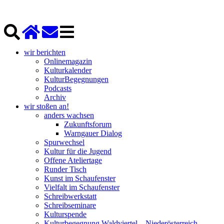
wir berichten
Onlinemagazin
Kulturkalender
KulturBegegnungen
Podcasts
Archiv
wir stoßen an!
anders wachsen
Zukunftsforum
Warngauer Dialog
Spurwechsel
Kultur für die Jugend
Offene Ateliertage
Runder Tisch
Kunst im Schaufenster
Vielfalt im Schaufenster
Schreibwerkstatt
Schreibseminare
Kulturspende
Kulturbegegnung Waldviertel – Niederösterreich