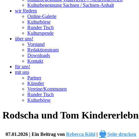
Kulturbegegnung Sachsen / Sachsen-Anhalt
wir fördern
Online-Galerie
Kulturbörse
Runder Tisch
Kulturspende
über uns!
Vorstand
Redaktionsteam
Downloads
Kontakt
für uns!
mit uns
Partner
Künstler
Vereine/Kommunen
Runder Tisch
Kulturbörse
Rodscha und Tom Kindererlebn
🖶
07.01.2026 | Ein Beitrag von
Rebecca Köhl
|
Seite drucken