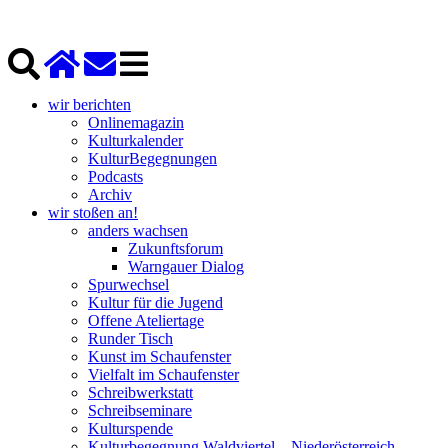
wir berichten
Onlinemagazin
Kulturkalender
KulturBegegnungen
Podcasts
Archiv
wir stoßen an!
anders wachsen
Zukunftsforum
Warngauer Dialog
Spurwechsel
Kultur für die Jugend
Offene Ateliertage
Runder Tisch
Kunst im Schaufenster
Vielfalt im Schaufenster
Schreibwerkstatt
Schreibseminare
Kulturspende
Kulturbegegnung Waldviertel – Niederösterreich