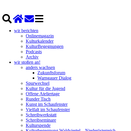
wir berichten
Onlinemagazin
Kulturkalender
KulturBegegnungen
Podcasts
Archiv
wir stoßen an!
anders wachsen
Zukunftsforum
Warngauer Dialog
Spurwechsel
Kultur für die Jugend
Offene Ateliertage
Runder Tisch
Kunst im Schaufenster
Vielfalt im Schaufenster
Schreibwerkstatt
Schreibseminare
Kulturspende
Kulturbegegnung Waldviertel – Niederösterreich