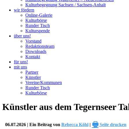
Kulturbegegnung Sachsen / Sachsen-Anhalt
wir fördern
Online-Galerie
Kulturbörse
Runder Tisch
Kulturspende
über uns!
Vorstand
Redaktionsteam
Downloads
Kontakt
für uns!
mit uns
Partner
Künstler
Vereine/Kommunen
Runder Tisch
Kulturbörse
Künstler aus dem Tegernseer Ta
🖶
06.07.2026 | Ein Beitrag von
Rebecca Köhl
|
Seite drucken