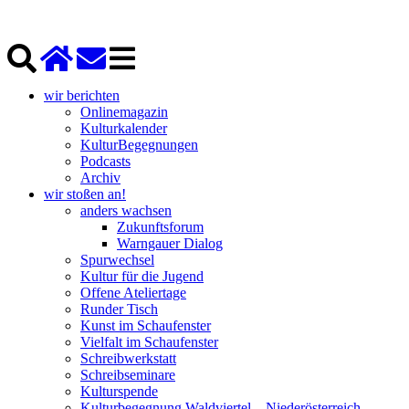
wir berichten
Onlinemagazin
Kulturkalender
KulturBegegnungen
Podcasts
Archiv
wir stoßen an!
anders wachsen
Zukunftsforum
Warngauer Dialog
Spurwechsel
Kultur für die Jugend
Offene Ateliertage
Runder Tisch
Kunst im Schaufenster
Vielfalt im Schaufenster
Schreibwerkstatt
Schreibseminare
Kulturspende
Kulturbegegnung Waldviertel – Niederösterreich