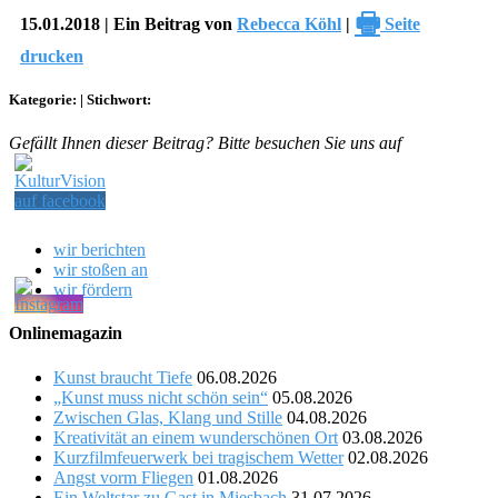
🖶
15.01.2018 | Ein Beitrag von
Rebecca Köhl
|
Seite
drucken
Kategorie:
|
Stichwort:
Gefällt Ihnen dieser Beitrag? Bitte besuchen Sie uns auf
wir berichten
wir stoßen an
wir fördern
Onlinemagazin
Kunst braucht Tiefe
06.08.2026
„Kunst muss nicht schön sein“
05.08.2026
Zwischen Glas, Klang und Stille
04.08.2026
Kreativität an einem wunderschönen Ort
03.08.2026
Kurzfilmfeuerwerk bei tragischem Wetter
02.08.2026
Angst vorm Fliegen
01.08.2026
Ein Weltstar zu Gast in Miesbach
31.07.2026