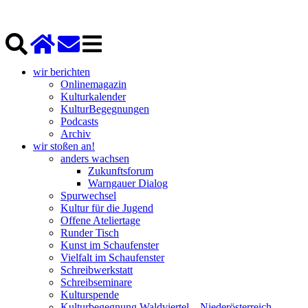
wir berichten
Onlinemagazin
Kulturkalender
KulturBegegnungen
Podcasts
Archiv
wir stoßen an!
anders wachsen
Zukunftsforum
Warngauer Dialog
Spurwechsel
Kultur für die Jugend
Offene Ateliertage
Runder Tisch
Kunst im Schaufenster
Vielfalt im Schaufenster
Schreibwerkstatt
Schreibseminare
Kulturspende
Kulturbegegnung Waldviertel – Niederösterreich