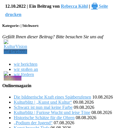
🖶
12.10.2022 | Ein Beitrag von
Rebecca Köhl
|
Seite
drucken
Kategorie:
|
Stichwort:
Gefällt Ihnen dieser Beitrag? Bitte besuchen Sie uns auf
wir berichten
wir stoßen an
wir fördern
Onlinemagazin
Die bildnerische Kraft eines Spätberufenen
10.08.2026
Kulturblitz | „Kunst und Kultur“
09.08.2026
Schwarz ist nun mal keine Farbe
09.08.2026
Kulturblitz | Furiose Wucht und leise Töne
08.08.2026
Historische Schätze für die Ohren
08.08.2026
„Podium der Jugend“
07.08.2026
Kunst braucht Tiefe
06.08.2026