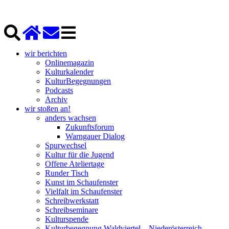
wir berichten
Onlinemagazin
Kulturkalender
KulturBegegnungen
Podcasts
Archiv
wir stoßen an!
anders wachsen
Zukunftsforum
Warngauer Dialog
Spurwechsel
Kultur für die Jugend
Offene Ateliertage
Runder Tisch
Kunst im Schaufenster
Vielfalt im Schaufenster
Schreibwerkstatt
Schreibseminare
Kulturspende
Kulturbegegnung Waldviertel – Niederösterreich