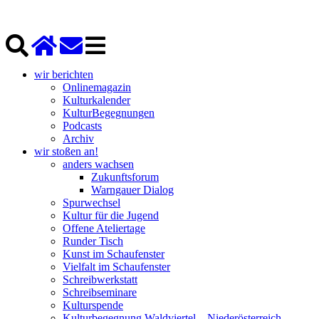
wir berichten
Onlinemagazin
Kulturkalender
KulturBegegnungen
Podcasts
Archiv
wir stoßen an!
anders wachsen
Zukunftsforum
Warngauer Dialog
Spurwechsel
Kultur für die Jugend
Offene Ateliertage
Runder Tisch
Kunst im Schaufenster
Vielfalt im Schaufenster
Schreibwerkstatt
Schreibseminare
Kulturspende
Kulturbegegnung Waldviertel – Niederösterreich