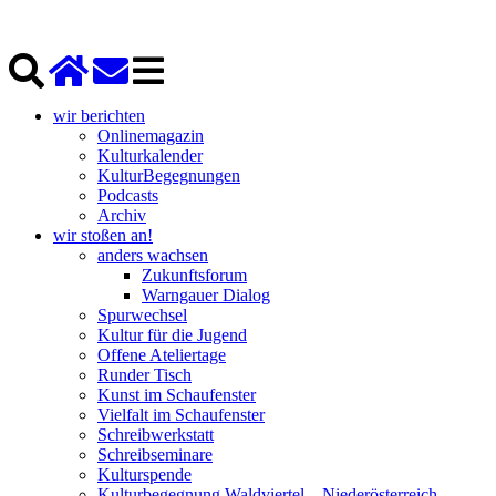
wir berichten
Onlinemagazin
Kulturkalender
KulturBegegnungen
Podcasts
Archiv
wir stoßen an!
anders wachsen
Zukunftsforum
Warngauer Dialog
Spurwechsel
Kultur für die Jugend
Offene Ateliertage
Runder Tisch
Kunst im Schaufenster
Vielfalt im Schaufenster
Schreibwerkstatt
Schreibseminare
Kulturspende
Kulturbegegnung Waldviertel – Niederösterreich