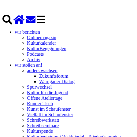
wir berichten
Onlinemagazin
Kulturkalender
KulturBegegnungen
Podcasts
Archiv
wir stoßen an!
anders wachsen
Zukunftsforum
Warngauer Dialog
Spurwechsel
Kultur für die Jugend
Offene Ateliertage
Runder Tisch
Kunst im Schaufenster
Vielfalt im Schaufenster
Schreibwerkstatt
Schreibseminare
Kulturspende
Kulturbegegnung Waldviertel – Niederösterreich