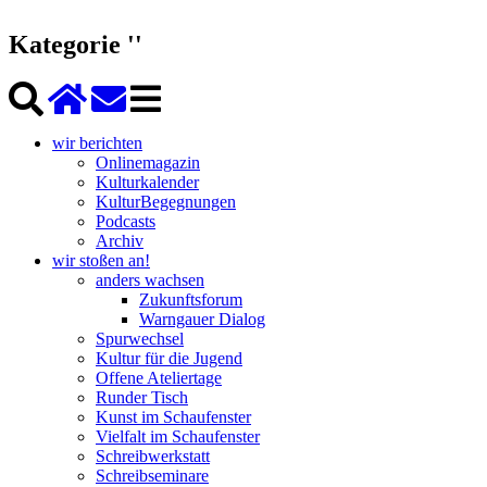
Kategorie ''
wir berichten
Onlinemagazin
Kulturkalender
KulturBegegnungen
Podcasts
Archiv
wir stoßen an!
anders wachsen
Zukunftsforum
Warngauer Dialog
Spurwechsel
Kultur für die Jugend
Offene Ateliertage
Runder Tisch
Kunst im Schaufenster
Vielfalt im Schaufenster
Schreibwerkstatt
Schreibseminare