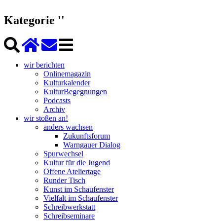
Kategorie ''
wir berichten
Onlinemagazin
Kulturkalender
KulturBegegnungen
Podcasts
Archiv
wir stoßen an!
anders wachsen
Zukunftsforum
Warngauer Dialog
Spurwechsel
Kultur für die Jugend
Offene Ateliertage
Runder Tisch
Kunst im Schaufenster
Vielfalt im Schaufenster
Schreibwerkstatt
Schreibseminare