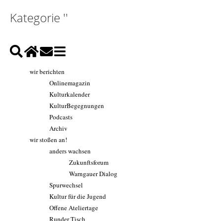
Kategorie ''
wir berichten
Onlinemagazin
Kulturkalender
KulturBegegnungen
Podcasts
Archiv
wir stoßen an!
anders wachsen
Zukunftsforum
Warngauer Dialog
Spurwechsel
Kultur für die Jugend
Offene Ateliertage
Runder Tisch